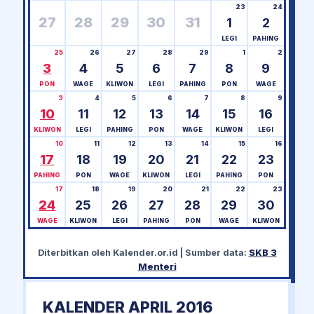
23
24
27
28
29
30
31
1
2
LEGI
PAHING
25
26
27
28
29
1
2
3
4
5
6
7
8
9
PON
WAGE
KLIWON
LEGI
PAHING
PON
WAGE
3
4
5
6
7
8
9
10
11
12
13
14
15
16
KLIWON
LEGI
PAHING
PON
WAGE
KLIWON
LEGI
10
11
12
13
14
15
16
17
18
19
20
21
22
23
PAHING
PON
WAGE
KLIWON
LEGI
PAHING
PON
17
18
19
20
21
22
23
24
25
26
27
28
29
30
WAGE
KLIWON
LEGI
PAHING
PON
WAGE
KLIWON
Diterbitkan oleh
Kalender.or.id
| Sumber data:
SKB 3
Menteri
KALENDER APRIL 2016