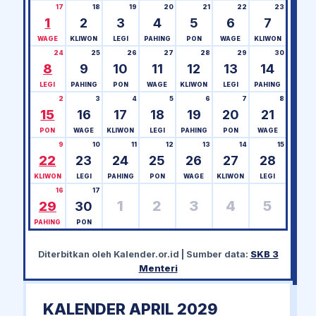
17
18
19
20
21
22
23
1
2
3
4
5
6
7
WAGE
KLIWON
LEGI
PAHING
PON
WAGE
KLIWON
24
25
26
27
28
29
30
8
9
10
11
12
13
14
LEGI
PAHING
PON
WAGE
KLIWON
LEGI
PAHING
2
3
4
5
6
7
8
15
16
17
18
19
20
21
PON
WAGE
KLIWON
LEGI
PAHING
PON
WAGE
9
10
11
12
13
14
15
22
23
24
25
26
27
28
KLIWON
LEGI
PAHING
PON
WAGE
KLIWON
LEGI
16
17
1
2
3
4
5
29
30
PAHING
PON
Diterbitkan oleh
Kalender.or.id
| Sumber data:
SKB 3
Menteri
KALENDER APRIL 2029