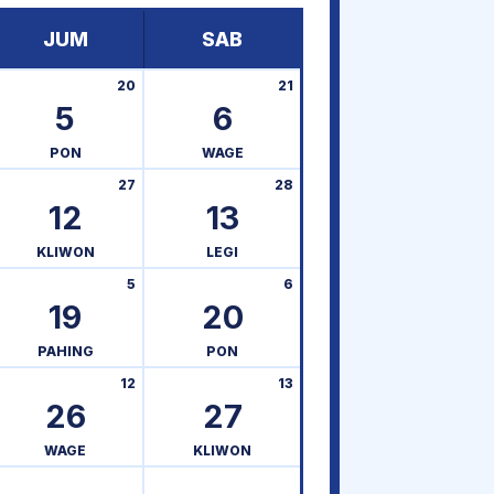
JUM
SAB
20
21
5
6
PON
WAGE
27
28
12
13
KLIWON
LEGI
5
6
19
20
PAHING
PON
12
13
26
27
WAGE
KLIWON