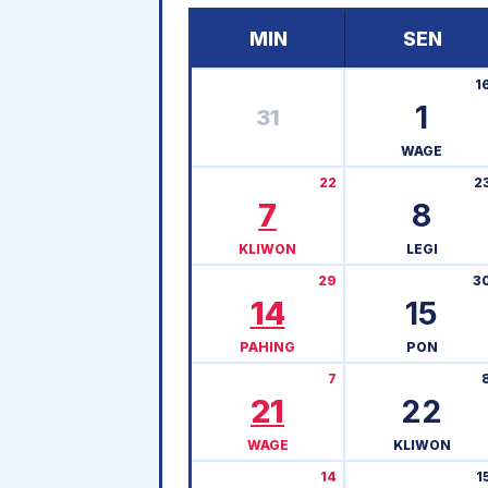
MIN
SEN
1
1
31
WAGE
22
2
7
8
KLIWON
LEGI
29
3
14
15
PAHING
PON
7
21
22
WAGE
KLIWON
14
1