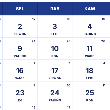
SEL
RAB
KAM
6
17
18
19
2
3
4
KLIWON
LEGI
PAHING
3
24
25
26
9
10
11
PAHING
PON
WAGE
0
2
3
4
16
17
18
WAGE
KLIWON
LEGI
8
9
10
11
23
24
25
LEGI
PAHING
PON
5
16
17