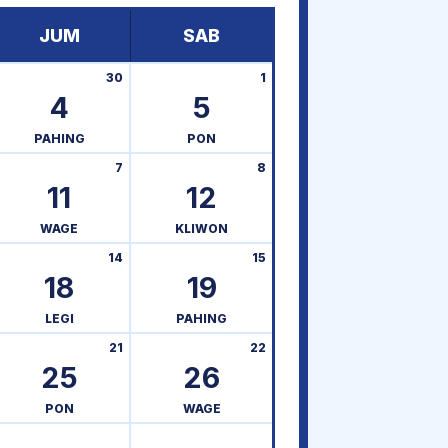
JUM
SAB
30
1
4
5
PAHING
PON
7
8
11
12
WAGE
KLIWON
14
15
18
19
LEGI
PAHING
21
22
25
26
PON
WAGE