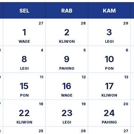
SEL
RAB
KAM
27
28
29
1
2
3
WAGE
KLIWON
LEGI
3
4
5
6
8
9
10
LEGI
PAHING
PON
0
11
12
13
15
16
17
PON
WAGE
KLIWON
7
18
19
20
22
23
24
KLIWON
LEGI
PAHING
4
25
26
27