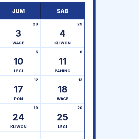
JUM
SAB
28
29
3
4
WAGE
KLIWON
5
6
10
11
LEGI
PAHING
12
13
17
18
PON
WAGE
19
20
24
25
KLIWON
LEGI