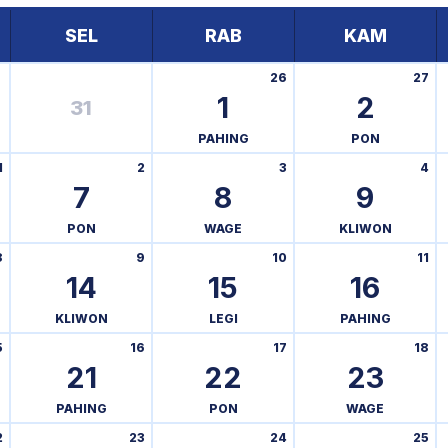
SEL
RAB
KAM
26
27
1
2
31
PAHING
PON
1
2
3
4
7
8
9
PON
WAGE
KLIWON
8
9
10
11
14
15
16
KLIWON
LEGI
PAHING
5
16
17
18
21
22
23
PAHING
PON
WAGE
2
23
24
25