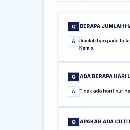
BERAPA JUMLAH HA
Q
Jumlah hari pada bul
A
Kamis.
ADA BERAPA HARI L
Q
Tidak ada hari libur 
A
APAKAH ADA CUTI 
Q