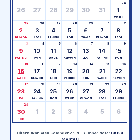
24
26
27
28
29
30
31
1
WAGE
25
26
27
28
29
1
2
2
3
4
5
6
7
8
KLIWON
LEGI
PAHING
PON
WAGE
KLIWON
LEGI
3
4
5
6
7
8
9
9
10
11
12
13
14
15
PAHING
PON
WAGE
KLIWON
LEGI
PAHING
PON
10
11
12
13
14
15
16
16
17
18
19
20
21
22
WAGE
KLIWON
LEGI
PAHING
PON
WAGE
KLIWON
17
18
19
20
21
22
23
23
24
25
26
27
28
29
LEGI
PAHING
PON
WAGE
KLIWON
LEGI
PAHING
24
1
2
3
4
5
6
30
PON
Diterbitkan oleh
Kalender.or.id
| Sumber data:
SKB 3
Menteri