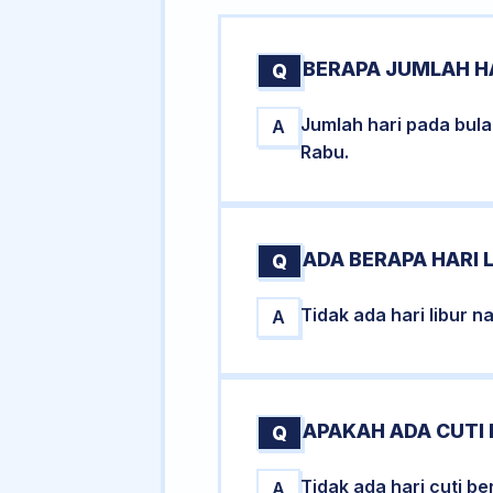
BERAPA JUMLAH HA
Q
Jumlah hari pada bul
A
Rabu.
ADA BERAPA HARI L
Q
Tidak ada hari libur 
A
APAKAH ADA CUTI 
Q
Tidak ada hari cuti 
A