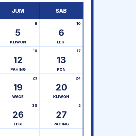
JUM
SAB
9
10
5
6
KLIWON
LEGI
16
17
12
13
PAHING
PON
23
24
19
20
WAGE
KLIWON
30
2
26
27
LEGI
PAHING