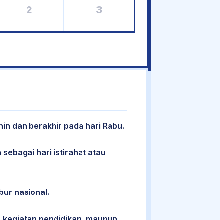
2
3
nin dan berakhir pada hari Rabu.
 sebagai hari istirahat atau
bur nasional.
 kegiatan pendidikan, maupun