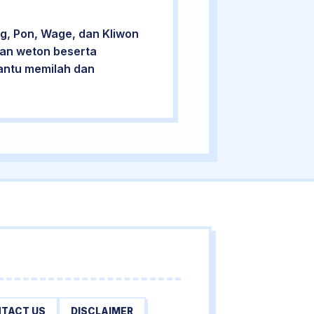
g, Pon, Wage, dan Kliwon
cian weton beserta
bantu memilah dan
TACT US
DISCLAIMER