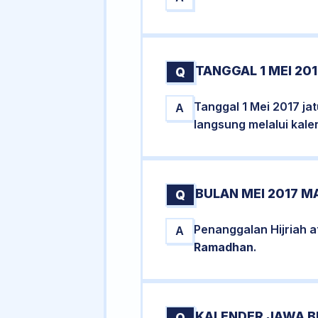
TANGGAL 1 MEI 201
Q
Tanggal 1 Mei 2017 ja
A
langsung melalui kale
BULAN MEI 2017 M
Q
Penanggalan Hijriah a
A
Ramadhan
.
KALENDER JAWA B
Q