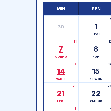
MIN
SEN
1
30
LEGI
11
1
7
8
PAHING
PON
18
1
14
15
WAGE
KLIWON
25
2
21
22
LEGI
PAHING
3