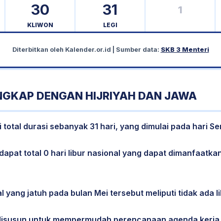
30
31
1
KLIWON
LEGI
Diterbitkan oleh
Kalender.or.id
| Sumber data:
SKB 3 Menteri
ENGKAP DENGAN HIJRIYAH DAN JAWA
 total durasi sebanyak 31 hari, yang dimulai pada hari Se
dapat total 0 hari libur nasional yang dapat dimanfaatkan
l yang jatuh pada bulan Mei tersebut meliputi tidak ada li
 disusun untuk mempermudah perencanaan agenda kerja,