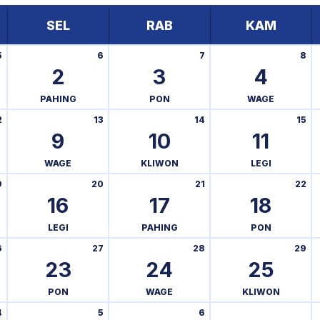
SEL
RAB
KAM
5
6
7
8
2
3
4
PAHING
PON
WAGE
2
13
14
15
9
10
11
WAGE
KLIWON
LEGI
9
20
21
22
16
17
18
LEGI
PAHING
PON
6
27
28
29
23
24
25
PON
WAGE
KLIWON
4
5
6