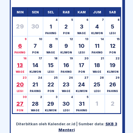
MIN
SEN
SEL
RAB
KAM
JUM
SAB
4
5
6
7
8
29
30
1
2
3
4
5
PAHING
PON
WAGE
KLIWON
LEGI
9
10
11
12
13
14
15
6
7
8
9
10
11
12
PAHING
PON
WAGE
KLIWON
LEGI
PAHING
PON
16
17
18
19
20
21
22
13
14
15
16
17
18
19
WAGE
KLIWON
LEGI
PAHING
PON
WAGE
KLIWON
23
24
25
26
27
28
29
20
21
22
23
24
25
26
LEGI
PAHING
PON
WAGE
KLIWON
LEGI
PAHING
30
2
3
4
5
1
2
27
28
29
30
31
PON
WAGE
KLIWON
LEGI
PAHING
Diterbitkan oleh
Kalender.or.id
| Sumber data:
SKB 3
Menteri