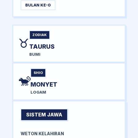
BULAN KE-0
ZODIAK
♉
TAURUS
BUMI
SHIO
🐒
MONYET
LOGAM
SISTEM JAWA
WETON KELAHIRAN