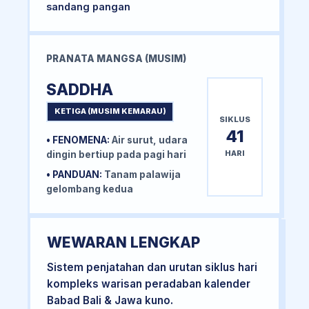
sandang pangan
PRANATA MANGSA (MUSIM)
SADDHA
KETIGA (MUSIM KEMARAU)
SIKLUS
41
• FENOMENA:
Air surut, udara
HARI
dingin bertiup pada pagi hari
• PANDUAN:
Tanam palawija
gelombang kedua
WEWARAN LENGKAP
Sistem penjatahan dan urutan siklus hari
kompleks warisan peradaban kalender
Babad Bali & Jawa kuno.