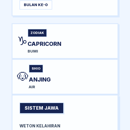
BULAN KE-0
ZODIAK
♑
CAPRICORN
BUMI
SHIO
🐶
ANJING
AIR
SISTEM JAWA
WETON KELAHIRAN