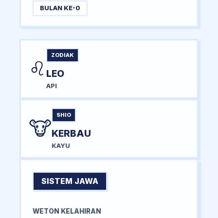
BULAN KE-0
ZODIAK
♌
LEO
API
SHIO
🐮
KERBAU
KAYU
SISTEM JAWA
WETON KELAHIRAN