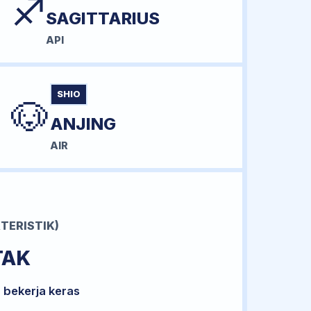
♐
SAGITTARIUS
API
SHIO
🐶
ANJING
AIR
TERISTIK)
TAK
 bekerja keras