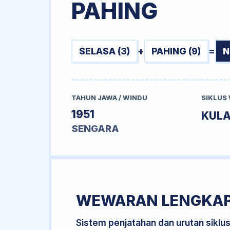
PAHING
SELASA (3)
+
PAHING (9)
=
N
TAHUN JAWA / WINDU
SIKLUS
1951
KUL
SENGARA
WEWARAN LENGKA
Sistem penjatahan dan urutan siklu