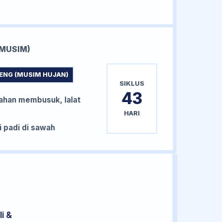
MUSIM)
ENG (MUSIM HUJAN)
SIKLUS
43
han membusuk, lalat
HARI
padi di sawah
i &