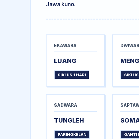
Jawa kuno.
EKAWARA
DWIWA
LUANG
MEN
SIKLUS 1 HARI
SIKLUS
SADWARA
SAPTA
TUNGLEH
SOM
PARINGKELAN
GANTI 