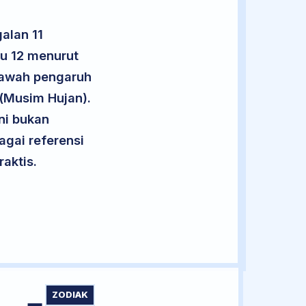
alan 11
tu 12 menurut
 bawah pengaruh
 (Musim Hujan).
ini bukan
agai referensi
aktis.
ZODIAK