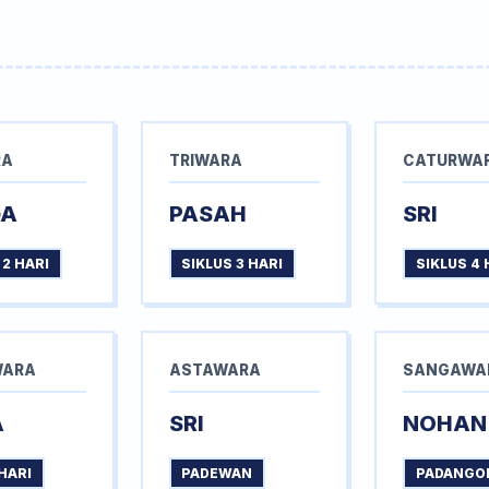
RA
TRIWARA
CATURWA
GA
PASAH
SRI
 2 HARI
SIKLUS 3 HARI
SIKLUS 4 
WARA
ASTAWARA
SANGAWA
A
SRI
NOHAN
HARI
PADEWAN
PADANGO