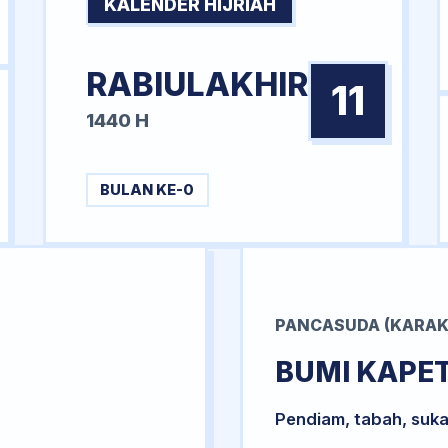
KALENDER HIJRIAH
RABIULAKHIR
11
1440 H
BULAN KE-0
PANCASUDA (KARAK
BUMI KAPE
Pendiam, tabah, suka