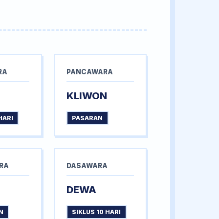
RA
PANCAWARA
KLIWON
HARI
PASARAN
RA
DASAWARA
DEWA
N
SIKLUS 10 HARI