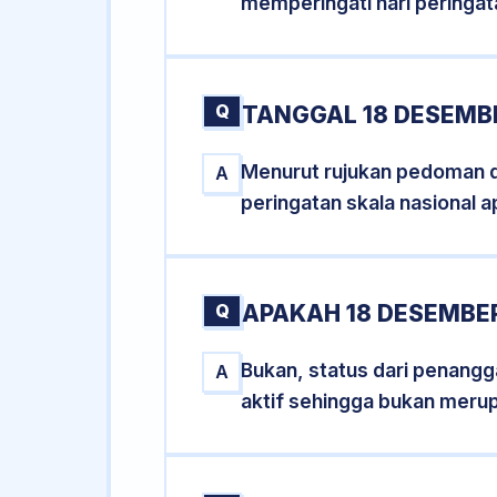
memperingati hari peringat
Q
TANGGAL 18 DESEMBE
Menurut rujukan pedoman dar
A
peringatan skala nasional a
Q
APAKAH 18 DESEMBE
Bukan, status dari penangga
A
aktif sehingga bukan meru