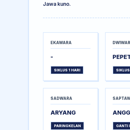
Jawa kuno.
EKAWARA
DWIWA
-
PEPE
SIKLUS 1 HARI
SIKLUS
SADWARA
SAPTA
ARYANG
ANG
PARINGKELAN
GANTI 