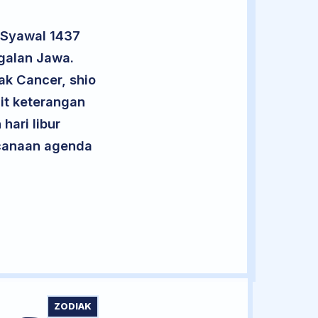
 Syawal 1437
galan Jawa.
ak Cancer, shio
it keterangan
hari libur
encanaan agenda
ZODIAK