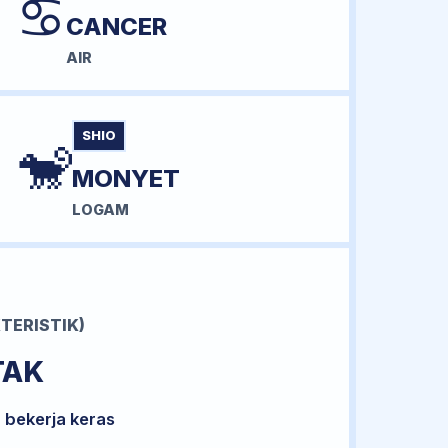
♋
CANCER
AIR
SHIO
🐒
MONYET
LOGAM
TERISTIK)
TAK
 bekerja keras