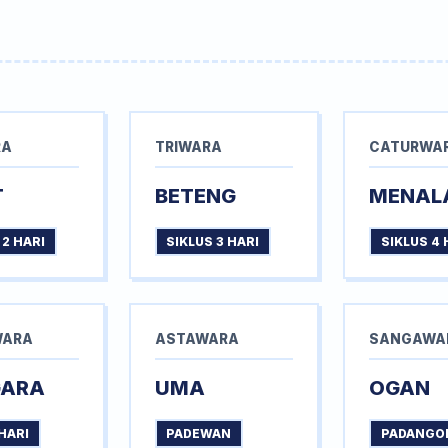
RA
TRIWARA
CATURWA
T
BETENG
MENAL
 2 HARI
SIKLUS 3 HARI
SIKLUS 4 
WARA
ASTAWARA
SANGAWA
GARA
UMA
OGAN
HARI
PADEWAN
PADANGO