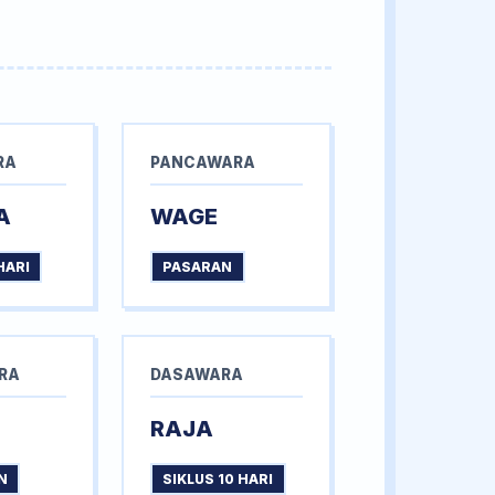
RA
PANCAWARA
A
WAGE
HARI
PASARAN
RA
DASAWARA
RAJA
N
SIKLUS 10 HARI