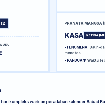
12
PRANATA MANGSA (
KASA
KETIGA (M
 WUKU
• FENOMENA:
Daun-da
E
menetes
• PANDUAN:
Waktu tep
P
s hari kompleks warisan peradaban kalender Babad Bal