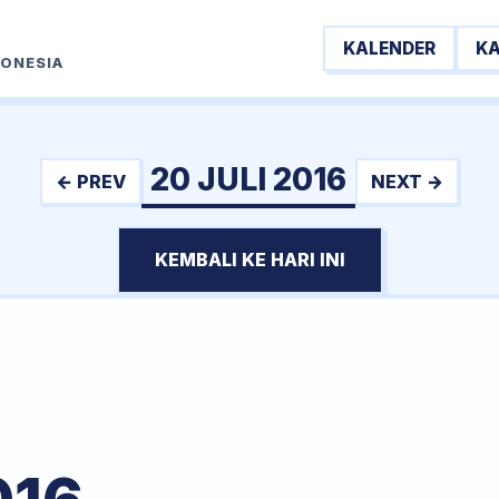
KALENDER
K
DONESIA
20 JULI 2016
← PREV
NEXT →
KEMBALI KE HARI INI