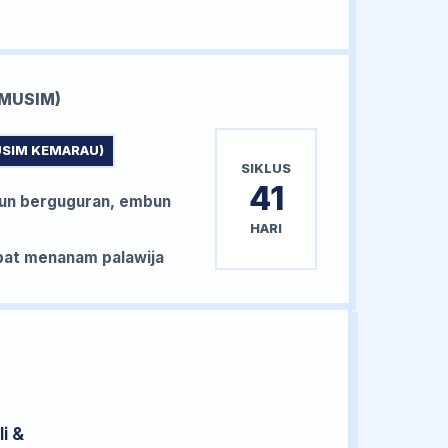
MUSIM)
USIM KEMARAU)
SIKLUS
41
un berguguran, embun
HARI
at menanam palawija
i &