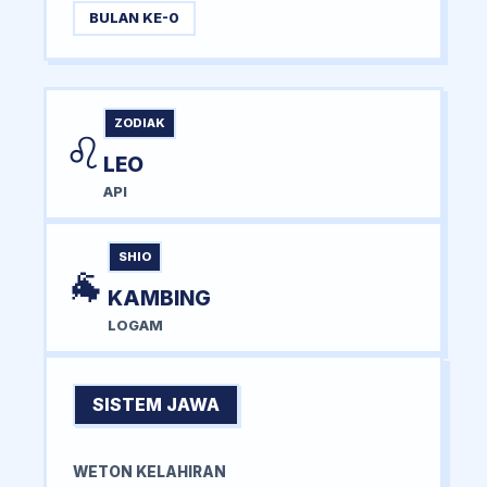
BULAN KE-0
ZODIAK
♌
LEO
API
SHIO
🐐
KAMBING
LOGAM
SISTEM JAWA
WETON KELAHIRAN