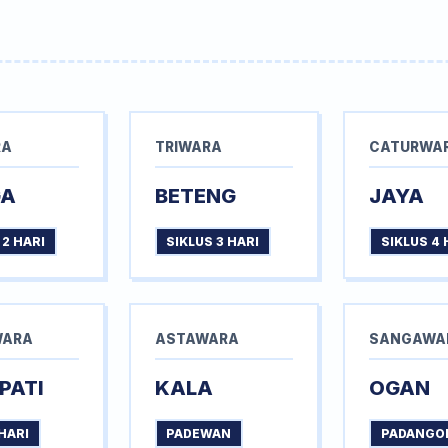
RA
TRIWARA
CATURWA
GA
BETENG
JAYA
 2 HARI
SIKLUS 3 HARI
SIKLUS 4 
WARA
ASTAWARA
SANGAWA
PATI
KALA
OGAN
HARI
PADEWAN
PADANGO