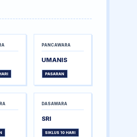
RA
PANCAWARA
UMANIS
HARI
PASARAN
RA
DASAWARA
SRI
N
SIKLUS 10 HARI