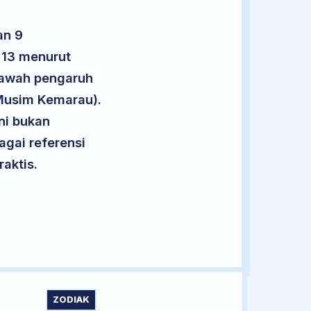
an 9
 13 menurut
 bawah pengaruh
(Musim Kemarau).
ini bukan
agai referensi
aktis.
ZODIAK