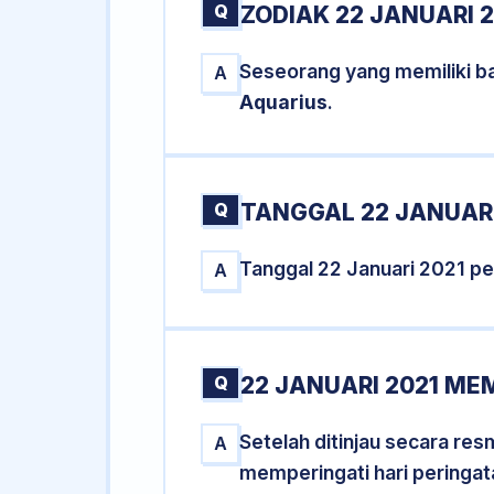
Q
ZODIAK 22 JANUARI 2
Seseorang yang memiliki ba
A
Aquarius
.
Q
TANGGAL 22 JANUARI
Tanggal 22 Januari 2021 p
A
Q
22 JANUARI 2021 ME
Setelah ditinjau secara re
A
memperingati hari peringat