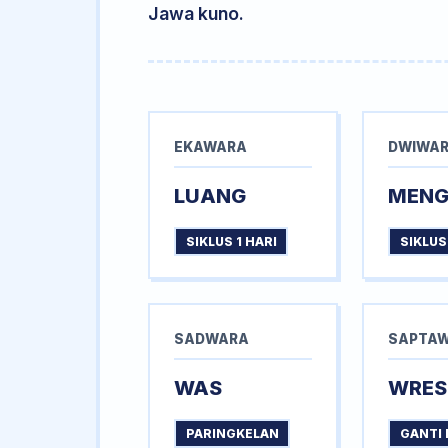
Jawa kuno.
EKAWARA
DWIWA
LUANG
MEN
SIKLUS 1 HARI
SIKLUS
SADWARA
SAPTA
WAS
WRES
PARINGKELAN
GANTI 