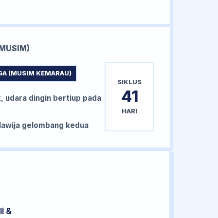
MUSIM)
GA (MUSIM KEMARAU)
SIKLUS
41
, udara dingin bertiup pada
HARI
awija gelombang kedua
i &