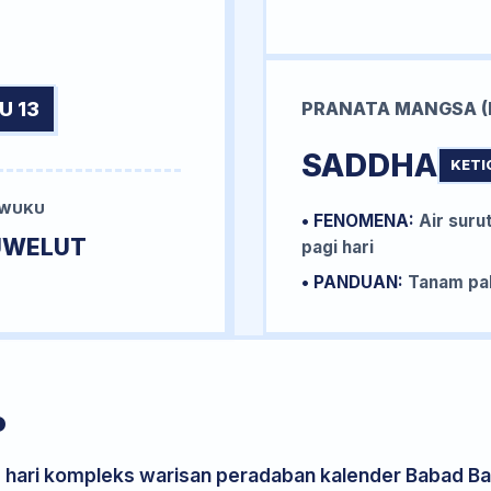
U 13
PRANATA MANGSA (
SADDHA
KETI
 WUKU
• FENOMENA:
Air surut
UWELUT
pagi hari
• PANDUAN:
Tanam pal
P
s hari kompleks warisan peradaban kalender Babad Bal