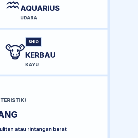
♒
AQUARIUS
UDARA
SHIO
🐮
KERBAU
KAYU
TERISTIK)
RANG
litan atau rintangan berat