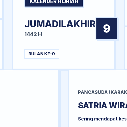
KALENDER HIJRIAH
JUMADILAKHIR
9
1442 H
BULAN KE-0
PANCASUDA (KARAK
SATRIA WI
Sering mendapat kesu