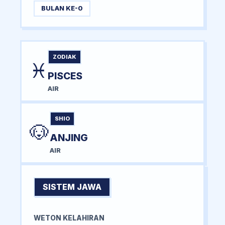
BULAN KE-0
ZODIAK
♓
PISCES
AIR
SHIO
🐶
ANJING
AIR
SISTEM JAWA
WETON KELAHIRAN