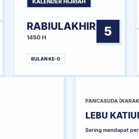
KALENDER HIJRIAH
RABIULAKHIR
5
1450 H
BULAN KE-0
PANCASUDA (KARAK
LEBU KATIU
Sering mendapat per