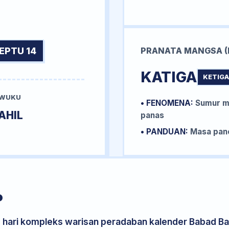
EPTU 14
PRANATA MANGSA (
KATIGA
KETIGA
 WUKU
• FENOMENA:
Sumur me
AHIL
panas
• PANDUAN:
Masa pane
P
s hari kompleks warisan peradaban kalender Babad Bal