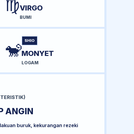
♍
VIRGO
BUMI
SHIO
🐒
MONYET
LOGAM
TERISTIK)
P ANGIN
lakuan buruk, kekurangan rezeki