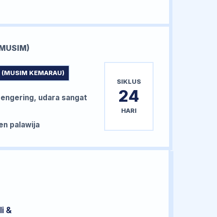
MUSIM)
 (MUSIM KEMARAU)
SIKLUS
24
ngering, udara sangat
HARI
n palawija
i &