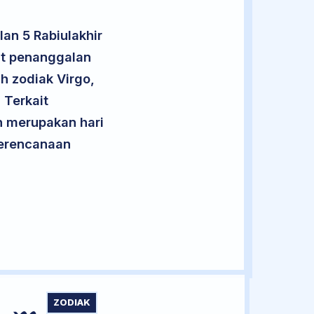
an 5 Rabiulakhir
ut penanggalan
h zodiak Virgo,
 Terkait
an merupakan hari
 perencanaan
ZODIAK