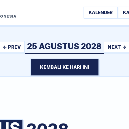
KALENDER
K
DONESIA
25 AGUSTUS 2028
← PREV
NEXT →
KEMBALI KE HARI INI
US