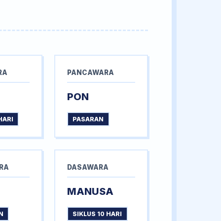
RA
PANCAWARA
PON
HARI
PASARAN
RA
DASAWARA
MANUSA
N
SIKLUS 10 HARI