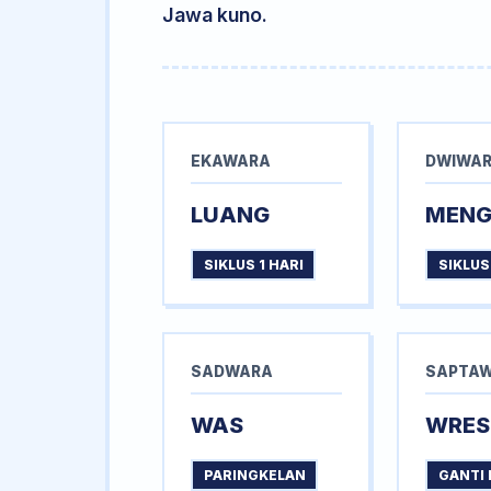
Jawa kuno.
EKAWARA
DWIWA
LUANG
MEN
SIKLUS 1 HARI
SIKLUS
SADWARA
SAPTA
WAS
WRES
PARINGKELAN
GANTI 