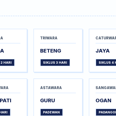
RA
TRIWARA
CATURWA
GA
BETENG
JAYA
 2 HARI
SIKLUS 3 HARI
SIKLUS 4 
WARA
ASTAWARA
SANGAWA
PATI
GURU
OGAN
HARI
PADEWAN
PADANGO