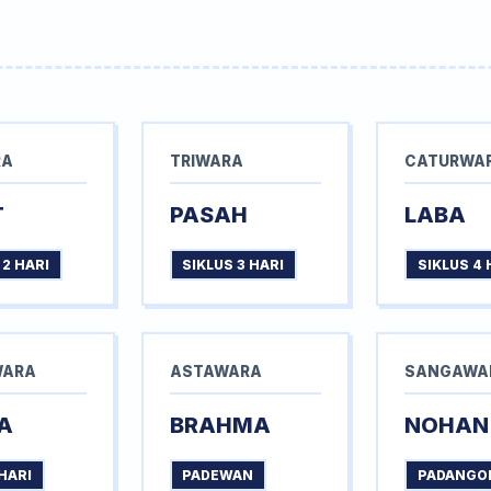
RA
TRIWARA
CATURWA
T
PASAH
LABA
 2 HARI
SIKLUS 3 HARI
SIKLUS 4 
WARA
ASTAWARA
SANGAWA
A
BRAHMA
NOHAN
HARI
PADEWAN
PADANGO