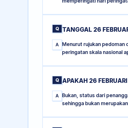
memperingati hari peringat
Q
TANGGAL 26 FEBRUAR
Menurut rujukan pedoman dar
A
peringatan skala nasional a
Q
APAKAH 26 FEBRUAR
Bukan, status dari penangga
A
sehingga bukan merupakan