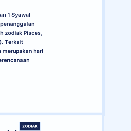
an 1 Syawal
t penanggalan
h zodiak Pisces,
. Terkait
an merupakan hari
 perencanaan
ZODIAK