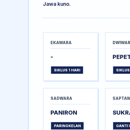
Jawa kuno.
EKAWARA
DWIWA
-
PEPE
SIKLUS 1 HARI
SIKLUS
SADWARA
SAPTA
PANIRON
SUKR
PARINGKELAN
GANTI 