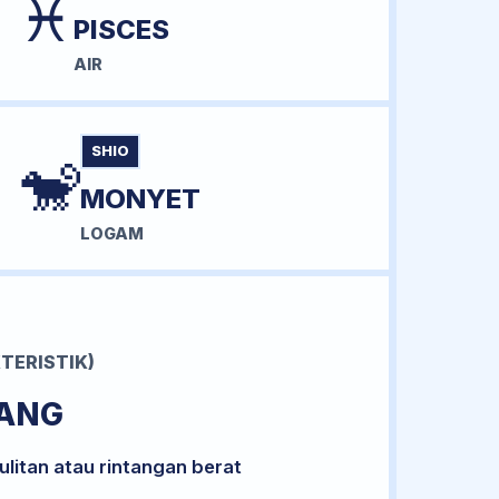
♓
PISCES
AIR
SHIO
🐒
MONYET
LOGAM
TERISTIK)
RANG
litan atau rintangan berat