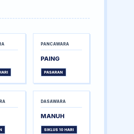
RA
PANCAWARA
PAING
HARI
PASARAN
RA
DASAWARA
MANUH
N
SIKLUS 10 HARI