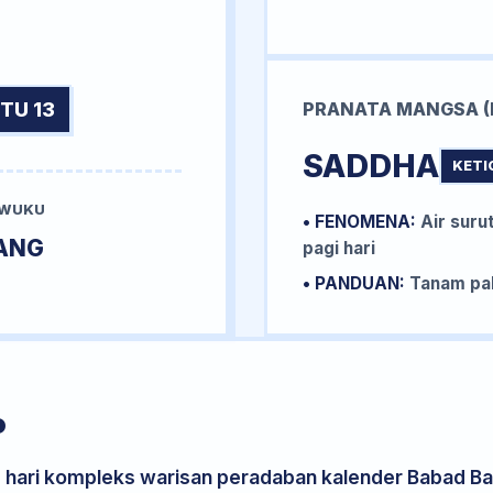
TU 13
PRANATA MANGSA (
SADDHA
KETI
 WUKU
• FENOMENA:
Air surut
ANG
pagi hari
• PANDUAN:
Tanam pal
P
s hari kompleks warisan peradaban kalender Babad Bal