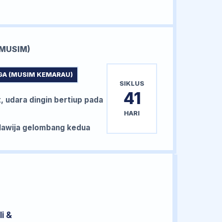
MUSIM)
GA (MUSIM KEMARAU)
SIKLUS
41
, udara dingin bertiup pada
HARI
awija gelombang kedua
i &