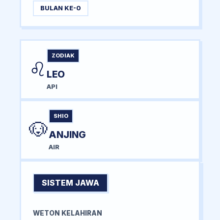
BULAN KE-0
ZODIAK
♌
LEO
API
SHIO
🐶
ANJING
AIR
SISTEM JAWA
WETON KELAHIRAN