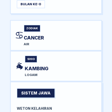
BULAN KE-0
ZODIAK
♋
CANCER
AIR
SHIO
🐐
KAMBING
LOGAM
SISTEM JAWA
WETON KELAHIRAN