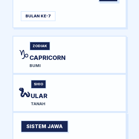
BULAN KE-7
ZODIAK
♑
CAPRICORN
BUMI
SHIO
🐍
ULAR
TANAH
SISTEM JAWA