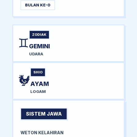
BULAN KE-0
ZODIAK
♊
GEMINI
UDARA
SHIO
🐓
AYAM
LOGAM
SISTEM JAWA
WETON KELAHIRAN