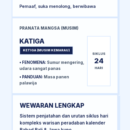
Pemaaf, suka menolong, berwibawa
PRANATA MANGSA (MUSIM)
KATIGA
KETIGA (MUSIM KEMARAU)
SIKLUS
24
• FENOMENA:
Sumur mengering,
HARI
udara sangat panas
• PANDUAN:
Masa panen
palawija
WEWARAN LENGKAP
Sistem penjatahan dan urutan siklus hari
kompleks warisan peradaban kalender
Babad Bali & Jawa kuno.