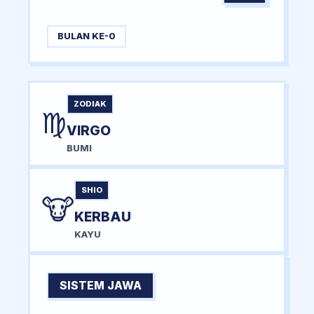
BULAN KE-0
ZODIAK
♍
VIRGO
BUMI
SHIO
🐮
KERBAU
KAYU
SISTEM JAWA