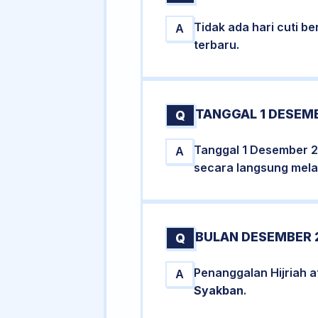
Tidak ada hari cuti 
A
terbaru.
TANGGAL 1 DESEMB
Q
Tanggal 1 Desember 2
A
secara langsung melal
BULAN DESEMBER 
Q
Penanggalan Hijriah 
A
Syakban
.