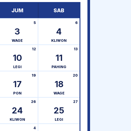
JUM
SAB
5
6
3
4
WAGE
KLIWON
12
13
10
11
LEGI
PAHING
19
20
17
18
PON
WAGE
26
27
24
25
KLIWON
LEGI
4