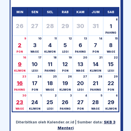
MIN
SEN
SEL
RAB
KAM
JUM
SAB
8
26
27
28
29
30
31
1
PAHING
9
10
11
12
13
14
15
2
3
4
5
6
7
8
PON
WAGE
KLIWON
LEGI
PAHING
PON
WAGE
16
17
18
19
20
21
22
9
10
11
12
13
14
15
KLIWON
LEGI
PAHING
PON
WAGE
KLIWON
LEGI
23
24
25
26
27
28
29
16
17
18
19
20
21
22
PAHING
PON
WAGE
KLIWON
LEGI
PAHING
PON
30
1
2
3
4
5
6
23
24
25
26
27
28
29
WAGE
KLIWON
LEGI
PAHING
PON
WAGE
KLIWON
Diterbitkan oleh
Kalender.or.id
| Sumber data:
SKB 3
Menteri