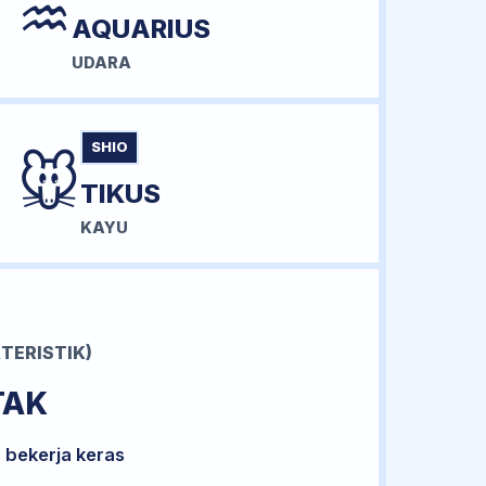
♒
AQUARIUS
UDARA
SHIO
🐭
TIKUS
KAYU
TERISTIK)
TAK
 bekerja keras