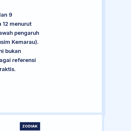
lan 9
u 12 menurut
 bawah pengaruh
usim Kemarau).
ini bukan
agai referensi
aktis.
ZODIAK