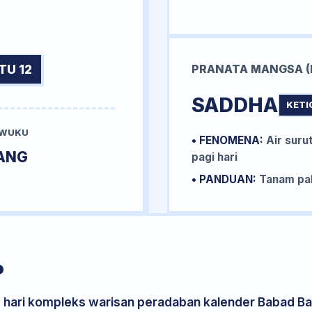
TU 12
PRANATA MANGSA (
SADDHA
KETI
 WUKU
• FENOMENA:
Air surut
ANG
pagi hari
• PANDUAN:
Tanam pal
P
s hari kompleks warisan peradaban kalender Babad Bal