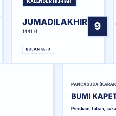
KALENDER HIJRIAH
JUMADILAKHIR
9
1441 H
BULAN KE-0
PANCASUDA (KARAK
BUMI KAPE
Pendiam, tabah, suka