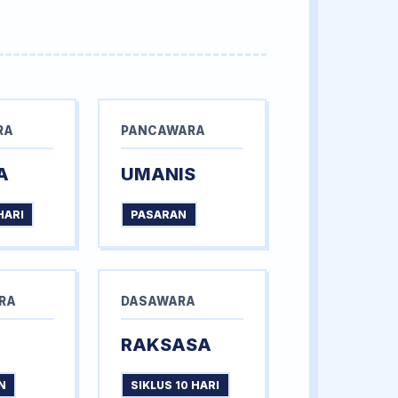
RA
PANCAWARA
A
UMANIS
HARI
PASARAN
RA
DASAWARA
RAKSASA
N
SIKLUS 10 HARI