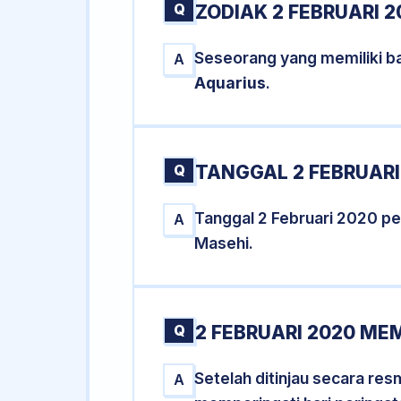
Q
ZODIAK 2 FEBRUARI 2
Seseorang yang memiliki ba
A
Aquarius
.
Q
TANGGAL 2 FEBRUARI
Tanggal 2 Februari 2020 p
A
Masehi.
Q
2 FEBRUARI 2020 ME
Setelah ditinjau secara re
A