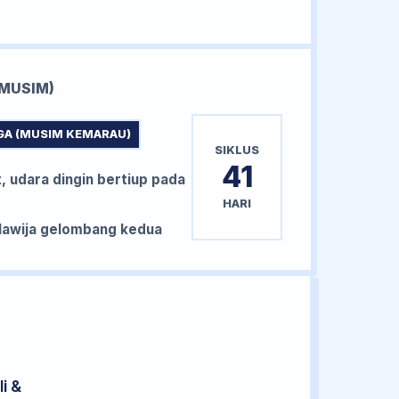
MUSIM)
GA (MUSIM KEMARAU)
SIKLUS
41
, udara dingin bertiup pada
HARI
awija gelombang kedua
i &