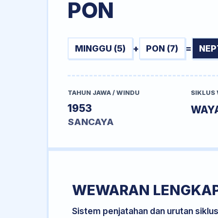
PON
MINGGU (5)
+
PON (7)
=
NEP
TAHUN JAWA / WINDU
SIKLUS
1953
WAY
SANCAYA
WEWARAN LENGKA
Sistem penjatahan dan urutan siklu