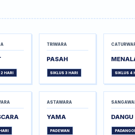
RA
TRIWARA
CATURWA
T
PASAH
MENAL
 2 HARI
SIKLUS 3 HARI
SIKLUS 4 
WARA
ASTAWARA
SANGAWA
SCARA
YAMA
DANGU
HARI
PADEWAN
PADANGO