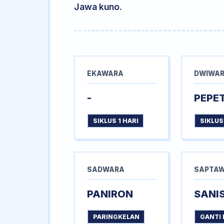
Jawa kuno.
EKAWARA
DWIWA
-
PEPE
SIKLUS 1 HARI
SIKLUS
SADWARA
SAPTA
PANIRON
SANI
PARINGKELAN
GANTI 