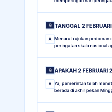
memperingati hari peringat
Q
TANGGAL 2 FEBRUARI
Menurut rujukan pedoman dar
A
peringatan skala nasional a
Q
APAKAH 2 FEBRUARI
Ya, pemerintah telah mene
A
berada di akhir pekan Ming