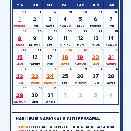
MIN
SEN
SEL
RAB
KAM
JUM
SAB
12
13
14
15
16
17
18
1
2
3
4
5
6
7
PAHING
PON
WAGE
KLIWON
LEGI
PAHING
PON
19
20
21
22
23
24
25
8
9
10
11
12
13
14
WAGE
KLIWON
LEGI
PAHING
PON
WAGE
KLIWON
26
27
28
29
30
1
2
15
16
17
18
19
20
21
LEGI
PAHING
PON
WAGE
KLIWON
LEGI
PAHING
3
4
5
6
7
8
9
22
23
24
25
26
27
28
PON
WAGE
KLIWON
LEGI
PAHING
PON
WAGE
10
11
12
1
2
3
4
29
30
31
KLIWON
LEGI
PAHING
HARI LIBUR NASIONAL & CUTI BERSAMA:
18 Mar
CUTI HARI SUCI NYEPI TAHUN BARU SAKA 1948