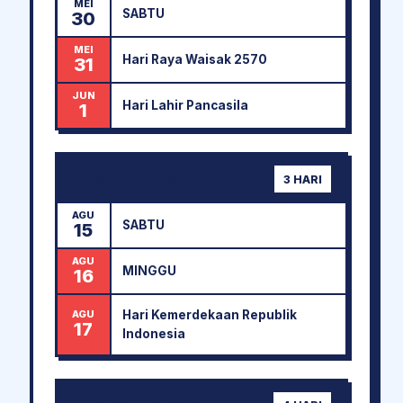
MEI
SABTU
30
MEI
Hari Raya Waisak 2570
31
JUN
Hari Lahir Pancasila
1
15 AGU - 17 AGU
3 HARI
AGU
SABTU
15
AGU
MINGGU
16
Hari Kemerdekaan Republik
AGU
17
Indonesia