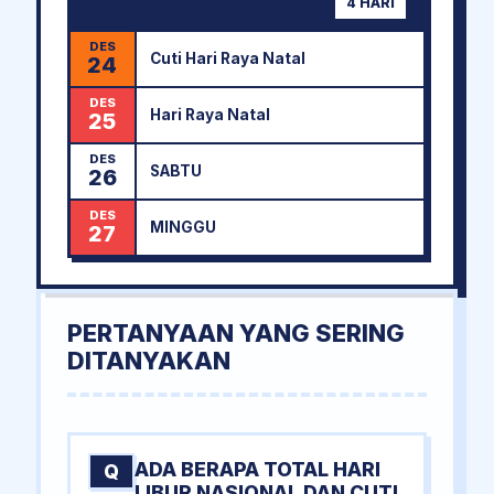
24 DES - 27 DES
4 HARI
DES
Cuti Hari Raya Natal
24
DES
Hari Raya Natal
25
DES
SABTU
26
DES
MINGGU
27
PERTANYAAN YANG SERING
DITANYAKAN
ADA BERAPA TOTAL HARI
Q
LIBUR NASIONAL DAN CUTI