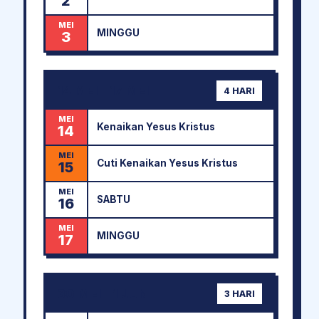
2
MEI
MINGGU
3
14 MEI - 17 MEI
4 HARI
MEI
Kenaikan Yesus Kristus
14
MEI
Cuti Kenaikan Yesus Kristus
15
MEI
SABTU
16
MEI
MINGGU
17
30 MEI - 1 JUN
3 HARI