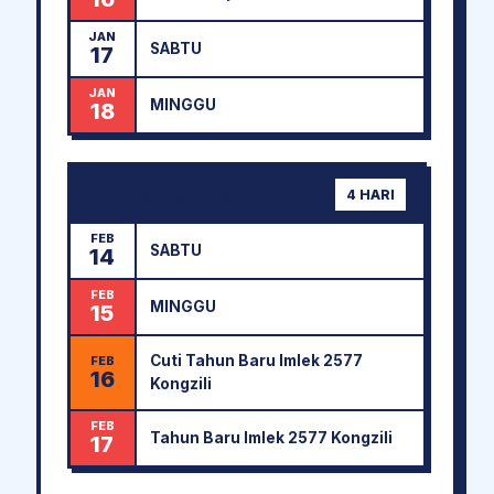
JAN
SABTU
17
JAN
MINGGU
18
14 FEB - 17 FEB
4 HARI
FEB
SABTU
14
FEB
MINGGU
15
Cuti Tahun Baru Imlek 2577
FEB
16
Kongzili
FEB
Tahun Baru Imlek 2577 Kongzili
17