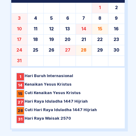
1
2
3
4
5
6
7
8
9
10
11
12
13
14
15
16
17
18
19
20
21
22
23
24
25
26
27
28
29
30
31
Hari Buruh Internasional
1
Kenaikan Yesus Kristus
14
Cuti Kenaikan Yesus Kristus
15
Hari Raya Iduladha 1447 Hijriah
27
Cuti Hari Raya Iduladha 1447 Hijriah
28
Hari Raya Waisak 2570
31