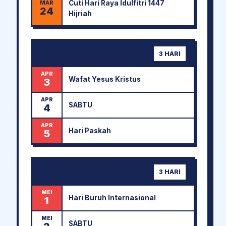
Cuti Hari Raya Idulfitri 1447
MAR
24
Hijriah
3 APR - 5 APR
3 HARI
APR
Wafat Yesus Kristus
3
APR
SABTU
4
APR
Hari Paskah
5
1 MEI - 3 MEI
3 HARI
MEI
Hari Buruh Internasional
1
MEI
SABTU