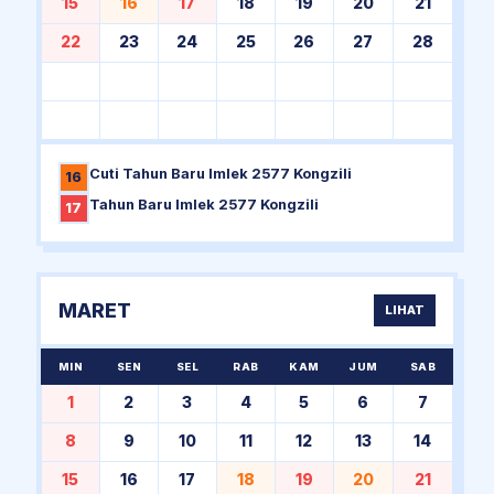
15
16
17
18
19
20
21
22
23
24
25
26
27
28
Cuti Tahun Baru Imlek 2577 Kongzili
16
Tahun Baru Imlek 2577 Kongzili
17
MARET
LIHAT
MIN
SEN
SEL
RAB
KAM
JUM
SAB
1
2
3
4
5
6
7
8
9
10
11
12
13
14
15
16
17
18
19
20
21