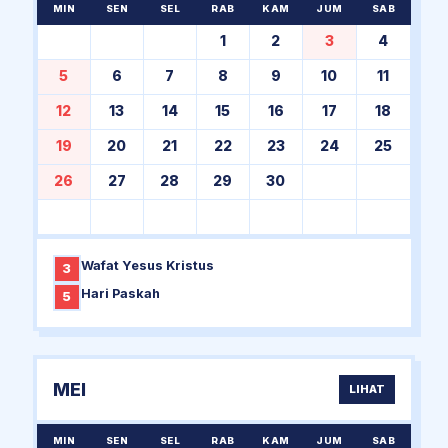
MIN
SEN
SEL
RAB
KAM
JUM
SAB
1
2
3
4
5
6
7
8
9
10
11
12
13
14
15
16
17
18
19
20
21
22
23
24
25
26
27
28
29
30
Wafat Yesus Kristus
3
Hari Paskah
5
MEI
LIHAT
MIN
SEN
SEL
RAB
KAM
JUM
SAB