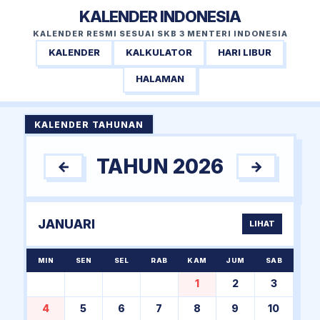
KALENDER INDONESIA
KALENDER RESMI SESUAI SKB 3 MENTERI INDONESIA
KALENDER
KALKULATOR
HARI LIBUR
HALAMAN
KALENDER TAHUNAN
TAHUN 2026
←
→
JANUARI
LIHAT
MIN
SEN
SEL
RAB
KAM
JUM
SAB
1
2
3
4
5
6
7
8
9
10