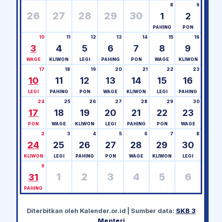
8
9
26
27
28
29
30
1
2
PAHING
PON
10
11
12
13
14
15
16
3
4
5
6
7
8
9
WAGE
KLIWON
LEGI
PAHING
PON
WAGE
KLIWON
17
18
19
20
21
22
23
10
11
12
13
14
15
16
LEGI
PAHING
PON
WAGE
KLIWON
LEGI
PAHING
24
25
26
27
28
29
30
17
18
19
20
21
22
23
PON
WAGE
KLIWON
LEGI
PAHING
PON
WAGE
2
3
4
5
6
7
8
24
25
26
27
28
29
30
KLIWON
LEGI
PAHING
PON
WAGE
KLIWON
LEGI
9
1
2
3
4
5
6
31
PAHING
Diterbitkan oleh
Kalender.or.id
| Sumber data:
SKB 3
Menteri