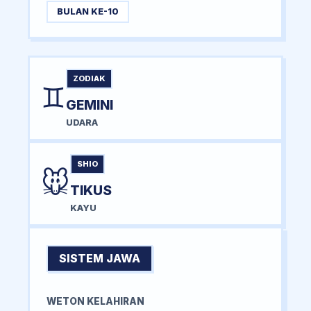
BULAN KE-10
ZODIAK
♊
GEMINI
UDARA
SHIO
🐭
TIKUS
KAYU
SISTEM JAWA
WETON KELAHIRAN