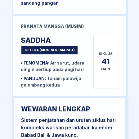
sandang pangan
PRANATA MANGSA (MUSIM)
SADDHA
KETIGA (MUSIM KEMARAU)
SIKLUS
41
• FENOMENA:
Air surut, udara
HARI
dingin bertiup pada pagi hari
• PANDUAN:
Tanam palawija
gelombang kedua
WEWARAN LENGKAP
Sistem penjatahan dan urutan siklus hari
kompleks warisan peradaban kalender
Babad Bali & Jawa kuno.