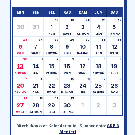
MIN
SEN
SEL
RAB
KAM
JUM
SAB
18
19
20
21
22
30
31
1
2
3
4
5
PON
WAGE
KLIWON
LEGI
PAHING
23
24
25
26
27
28
29
6
7
8
9
10
11
12
PON
WAGE
KLIWON
LEGI
PAHING
PON
WAGE
30
1
2
3
4
5
6
13
14
15
16
17
18
19
KLIWON
LEGI
PAHING
PON
WAGE
KLIWON
LEGI
7
8
9
10
11
12
13
20
21
22
23
24
25
26
PAHING
PON
WAGE
KLIWON
LEGI
PAHING
PON
14
15
16
17
1
2
3
27
28
29
30
WAGE
KLIWON
LEGI
PAHING
Diterbitkan oleh
Kalender.or.id
| Sumber data:
SKB 3
Menteri