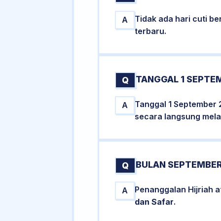
Tidak ada hari cuti 
A
terbaru.
TANGGAL 1 SEPTEM
Q
Tanggal 1 September 
A
secara langsung melal
BULAN SEPTEMBER
Q
Penanggalan Hijriah 
A
dan Safar
.