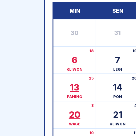
MIN
SEN
30
31
18
1
6
7
KLIWON
LEGI
25
2
13
14
PAHING
PON
3
20
21
WAGE
KLIWON
10
1