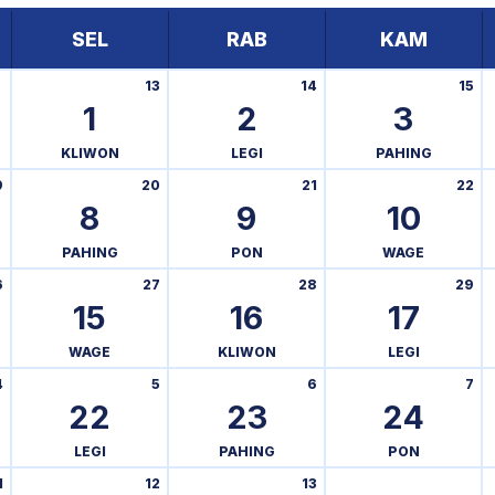
SEL
RAB
KAM
13
14
15
1
2
3
KLIWON
LEGI
PAHING
9
20
21
22
8
9
10
PAHING
PON
WAGE
6
27
28
29
15
16
17
WAGE
KLIWON
LEGI
4
5
6
7
22
23
24
LEGI
PAHING
PON
1
12
13