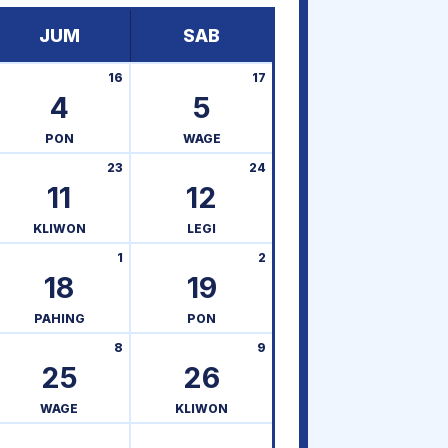
JUM
SAB
16
17
4
5
PON
WAGE
23
24
11
12
KLIWON
LEGI
1
2
18
19
PAHING
PON
8
9
25
26
WAGE
KLIWON