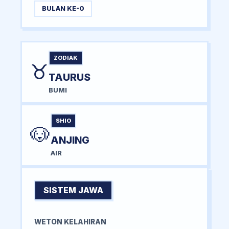
BULAN KE-0
ZODIAK
♉
TAURUS
BUMI
SHIO
🐶
ANJING
AIR
SISTEM JAWA
WETON KELAHIRAN