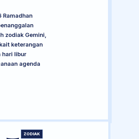
16 Ramadhan
 penanggalan
uh zodiak Gemini,
kait keterangan
hari libur
encanaan agenda
ZODIAK