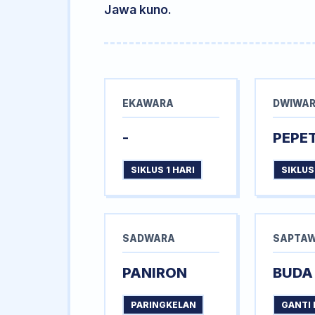
Jawa kuno.
EKAWARA
DWIWA
-
PEPE
SIKLUS 1 HARI
SIKLUS
SADWARA
SAPTA
PANIRON
BUDA
PARINGKELAN
GANTI 