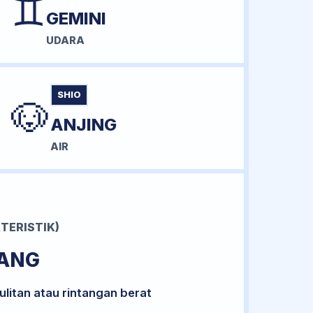
♊
GEMINI
UDARA
SHIO
🐶
ANJING
AIR
TERISTIK)
RANG
litan atau rintangan berat