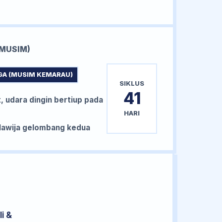
MUSIM)
GA (MUSIM KEMARAU)
SIKLUS
41
, udara dingin bertiup pada
HARI
awija gelombang kedua
i &