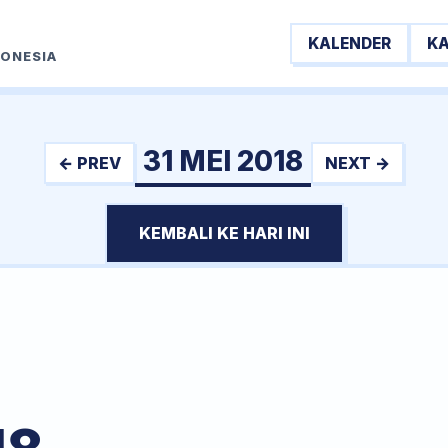
KALENDER
K
DONESIA
31 MEI 2018
← PREV
NEXT →
KEMBALI KE HARI INI