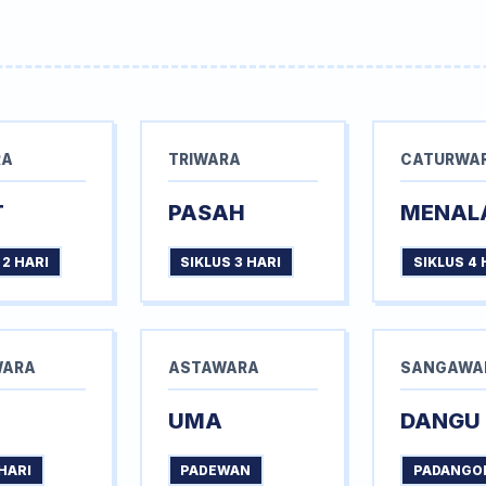
RA
TRIWARA
CATURWA
T
PASAH
MENAL
 2 HARI
SIKLUS 3 HARI
SIKLUS 4 
WARA
ASTAWARA
SANGAWA
UMA
DANGU
HARI
PADEWAN
PADANGO