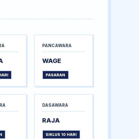
RA
PANCAWARA
A
WAGE
HARI
PASARAN
RA
DASAWARA
RAJA
N
SIKLUS 10 HARI