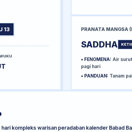
U 13
PRANATA MANGSA (
SADDHA
KETI
 WUKU
• FENOMENA:
Air surut
UT
pagi hari
• PANDUAN:
Tanam pal
P
s hari kompleks warisan peradaban kalender Babad Bal