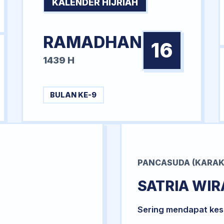
KALENDER HIJRIAH
RAMADHAN
16
1439 H
BULAN KE-9
PANCASUDA (KARAK
SATRIA WI
Sering mendapat kesu