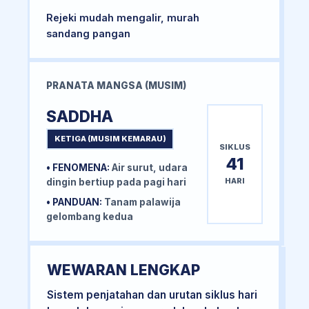
Rejeki mudah mengalir, murah
sandang pangan
PRANATA MANGSA (MUSIM)
SADDHA
KETIGA (MUSIM KEMARAU)
SIKLUS
41
• FENOMENA:
Air surut, udara
HARI
dingin bertiup pada pagi hari
• PANDUAN:
Tanam palawija
gelombang kedua
WEWARAN LENGKAP
Sistem penjatahan dan urutan siklus hari