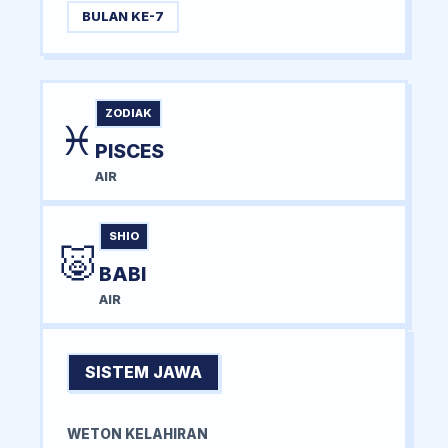
BULAN KE-7
ZODIAK
♓
PISCES
AIR
SHIO
🐷
BABI
AIR
SISTEM JAWA
WETON KELAHIRAN