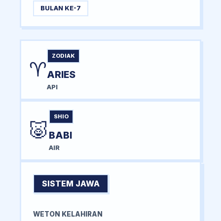
BULAN KE-7
ZODIAK
♈
ARIES
API
SHIO
🐷
BABI
AIR
SISTEM JAWA
WETON KELAHIRAN