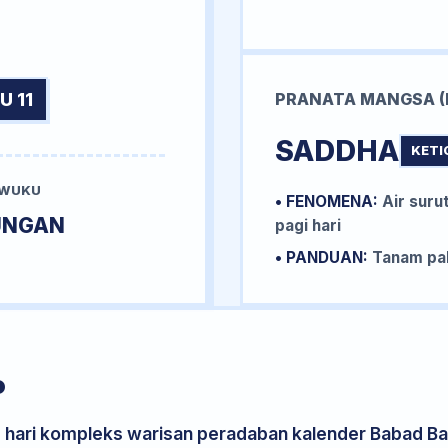
U 11
PRANATA MANGSA (
SADDHA
KETI
 WUKU
• FENOMENA:
Air surut
UNGAN
pagi hari
• PANDUAN:
Tanam pal
P
s hari kompleks warisan peradaban kalender Babad Bal