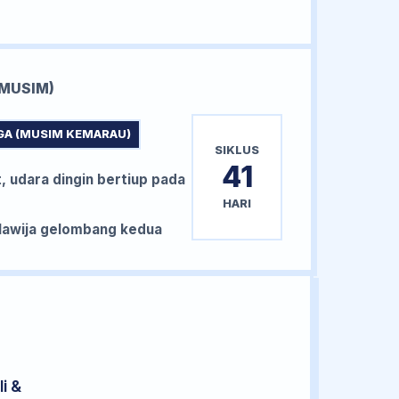
MUSIM)
GA (MUSIM KEMARAU)
SIKLUS
41
, udara dingin bertiup pada
HARI
awija gelombang kedua
i &