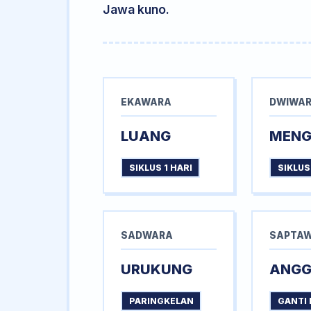
Jawa kuno.
EKAWARA
DWIWA
LUANG
MEN
SIKLUS 1 HARI
SIKLUS
SADWARA
SAPTA
URUKUNG
ANG
PARINGKELAN
GANTI 