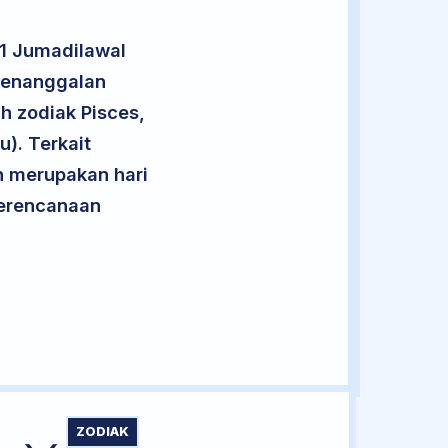
21 Jumadilawal
 penanggalan
h zodiak Pisces,
). Terkait
an merupakan hari
 perencanaan
ZODIAK