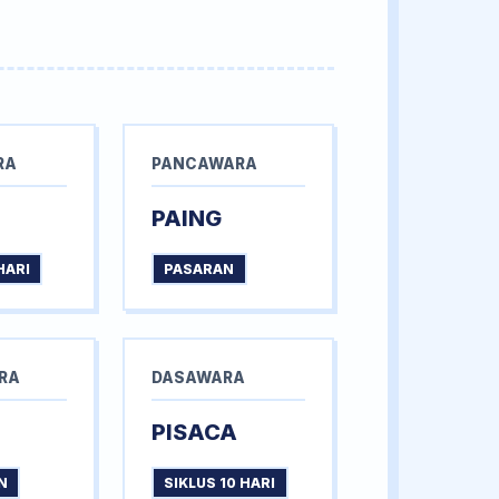
RA
PANCAWARA
PAING
HARI
PASARAN
RA
DASAWARA
PISACA
N
SIKLUS 10 HARI