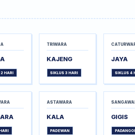
RA
TRIWARA
CATURWA
GA
KAJENG
JAYA
 2 HARI
SIKLUS 3 HARI
SIKLUS 4 
WARA
ASTAWARA
SANGAWA
GARA
KALA
GIGIS
HARI
PADEWAN
PADANGO