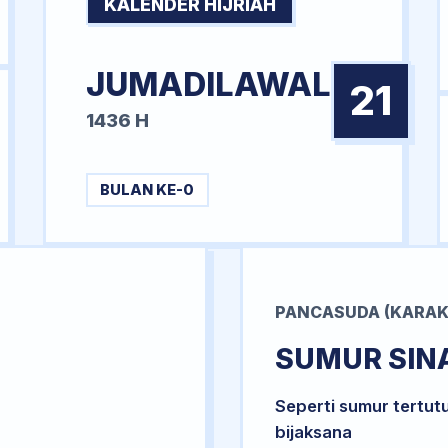
KALENDER HIJRIAH
JUMADILAWAL
21
1436 H
BULAN KE-0
PANCASUDA (KARAK
SUMUR SIN
Seperti sumur tertut
bijaksana