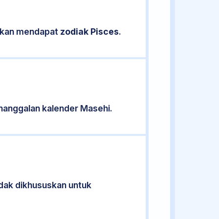
asikan mendapat
zodiak Pisces
.
nanggalan kalender Masehi.
idak dikhususkan untuk