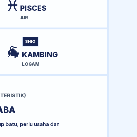
♓
PISCES
AIR
SHIO
🐐
KAMBING
LOGAM
TERISTIK)
ABA
up batu, perlu usaha dan