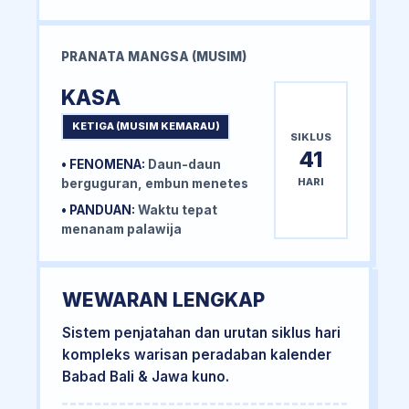
PRANATA MANGSA (MUSIM)
KASA
KETIGA (MUSIM KEMARAU)
SIKLUS
41
• FENOMENA:
Daun-daun
HARI
berguguran, embun menetes
• PANDUAN:
Waktu tepat
menanam palawija
WEWARAN LENGKAP
Sistem penjatahan dan urutan siklus hari
kompleks warisan peradaban kalender
Babad Bali & Jawa kuno.