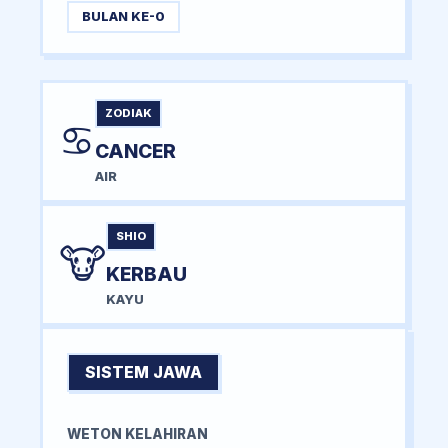
BULAN KE-0
ZODIAK
♋
CANCER
AIR
SHIO
🐮
KERBAU
KAYU
SISTEM JAWA
WETON KELAHIRAN