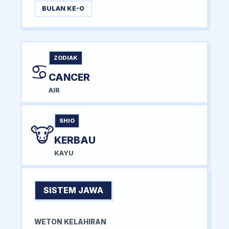
BULAN KE-0
ZODIAK
♋
CANCER
AIR
SHIO
🐮
KERBAU
KAYU
SISTEM JAWA
WETON KELAHIRAN