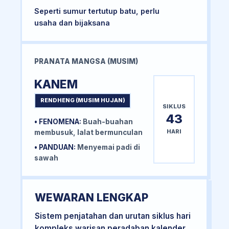
Seperti sumur tertutup batu, perlu
usaha dan bijaksana
PRANATA MANGSA (MUSIM)
KANEM
RENDHENG (MUSIM HUJAN)
SIKLUS
43
• FENOMENA:
Buah-buahan
HARI
membusuk, lalat bermunculan
• PANDUAN:
Menyemai padi di
sawah
WEWARAN LENGKAP
Sistem penjatahan dan urutan siklus hari
kompleks warisan peradaban kalender