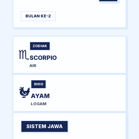
BULAN KE-2
ZODIAK
♏
SCORPIO
AIR
SHIO
🐓
AYAM
LOGAM
SISTEM JAWA