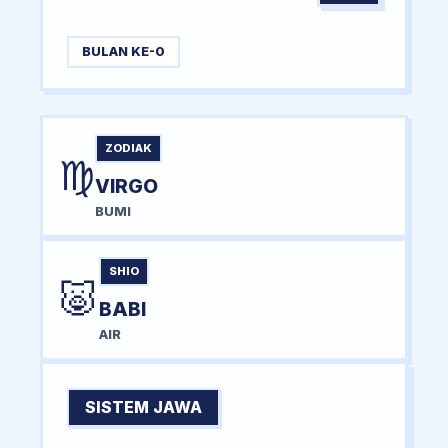
BULAN KE-0
ZODIAK
♍
VIRGO
BUMI
SHIO
🐷
BABI
AIR
SISTEM JAWA