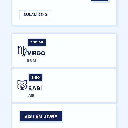
BULAN KE-0
ZODIAK
♍
VIRGO
BUMI
SHIO
🐷
BABI
AIR
SISTEM JAWA