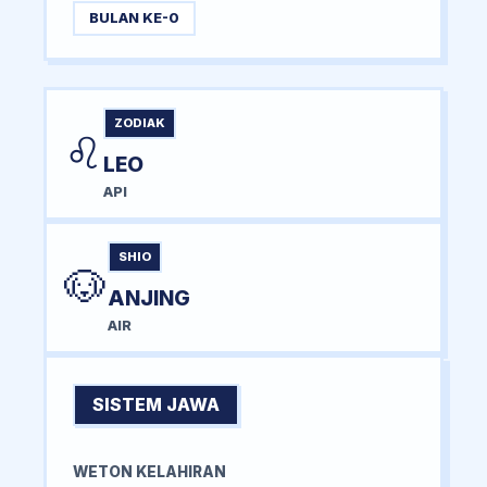
BULAN KE-0
ZODIAK
♌
LEO
API
SHIO
🐶
ANJING
AIR
SISTEM JAWA
WETON KELAHIRAN