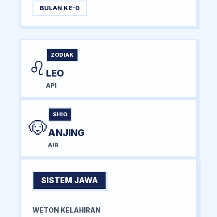
BULAN KE-0
ZODIAK
♌
LEO
API
SHIO
🐶
ANJING
AIR
SISTEM JAWA
WETON KELAHIRAN