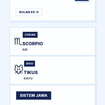
BULAN KE-0
ZODIAK
♏
SCORPIO
AIR
SHIO
🐭
TIKUS
KAYU
SISTEM JAWA