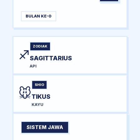
BULAN KE-0
ZODIAK
♐
SAGITTARIUS
API
SHIO
🐭
TIKUS
KAYU
SISTEM JAWA