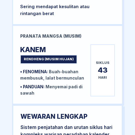
Sering mendapat kesulitan atau
rintangan berat
PRANATA MANGSA (MUSIM)
KANEM
RENDHENG (MUSIM HUJAN)
SIKLUS
43
• FENOMENA:
Buah-buahan
HARI
membusuk, lalat bermunculan
• PANDUAN:
Menyemai padi di
sawah
WEWARAN LENGKAP
Sistem penjatahan dan urutan siklus hari
kompleks warisan peradaban kalender