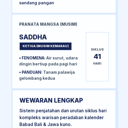
sandang pangan
PRANATA MANGSA (MUSIM)
SADDHA
KETIGA (MUSIM KEMARAU)
SIKLUS
41
• FENOMENA:
Air surut, udara
HARI
dingin bertiup pada pagi hari
• PANDUAN:
Tanam palawija
gelombang kedua
WEWARAN LENGKAP
Sistem penjatahan dan urutan siklus hari
kompleks warisan peradaban kalender
Babad Bali & Jawa kuno.