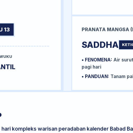
U 13
PRANATA MANGSA (
SADDHA
KETI
 WUKU
• FENOMENA:
Air surut
NTIL
pagi hari
• PANDUAN:
Tanam pal
P
s hari kompleks warisan peradaban kalender Babad Bal