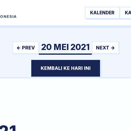
KALENDER
K
DONESIA
20 MEI 2021
← PREV
NEXT →
KEMBALI KE HARI INI