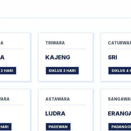
RA
TRIWARA
CATURWA
GA
KAJENG
SRI
 2 HARI
SIKLUS 3 HARI
SIKLUS 4 
WARA
ASTAWARA
SANGAWA
LUDRA
ERANG
HARI
PADEWAN
PADANGO