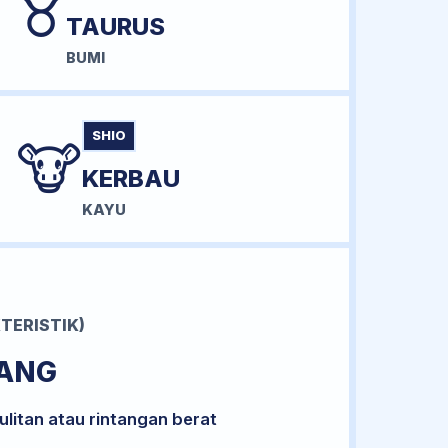
♉
TAURUS
BUMI
SHIO
🐮
KERBAU
KAYU
TERISTIK)
RANG
litan atau rintangan berat