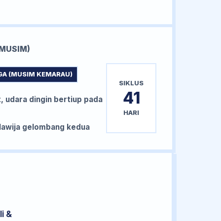
MUSIM)
GA (MUSIM KEMARAU)
SIKLUS
41
, udara dingin bertiup pada
HARI
awija gelombang kedua
i &