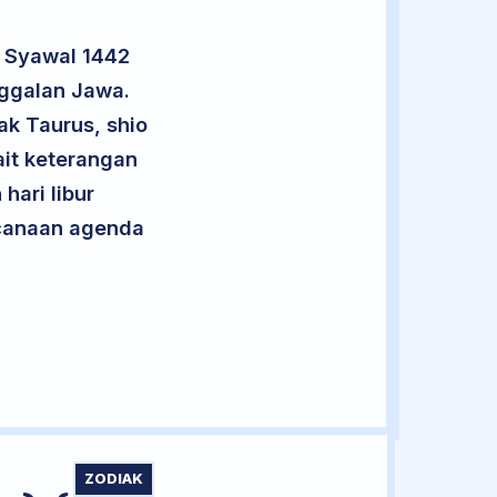
9 Syawal 1442
nggalan Jawa.
ak Taurus, shio
it keterangan
hari libur
encanaan agenda
ZODIAK