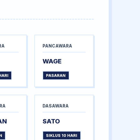
RA
PANCAWARA
WAGE
HARI
PASARAN
RA
DASAWARA
AN
SATO
N
SIKLUS 10 HARI