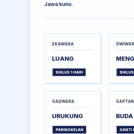
Jawa kuno.
EKAWARA
DWIWA
LUANG
MEN
SIKLUS 1 HARI
SIKLUS
SADWARA
SAPTA
URUKUNG
BUDA
PARINGKELAN
GANTI 