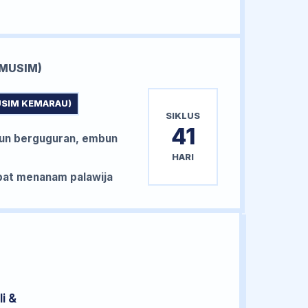
MUSIM)
USIM KEMARAU)
SIKLUS
41
un berguguran, embun
HARI
at menanam palawija
i &