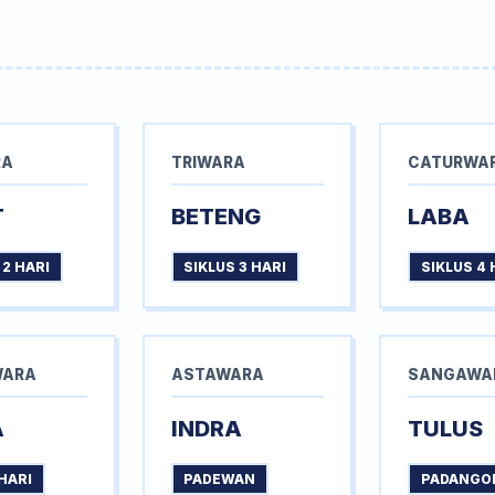
RA
TRIWARA
CATURWA
T
BETENG
LABA
 2 HARI
SIKLUS 3 HARI
SIKLUS 4 
WARA
ASTAWARA
SANGAWA
A
INDRA
TULUS
HARI
PADEWAN
PADANGO