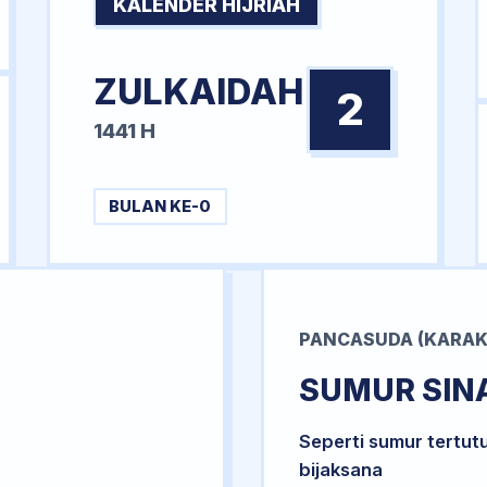
KALENDER HIJRIAH
ZULKAIDAH
2
1441 H
BULAN KE-0
PANCASUDA (KARAK
SUMUR SIN
Seperti sumur tertut
bijaksana