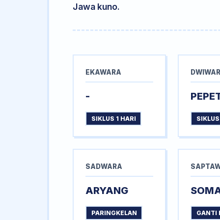
Jawa kuno.
EKAWARA
DWIWA
-
PEPE
SIKLUS 1 HARI
SIKLUS
SADWARA
SAPTA
ARYANG
SOM
PARINGKELAN
GANTI 