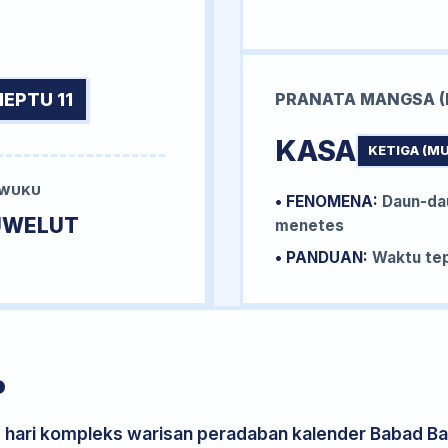
NEPTU 11
PRANATA MANGSA (
KASA
KETIGA (M
 WUKU
• FENOMENA:
Daun-da
UWELUT
menetes
• PANDUAN:
Waktu tep
P
s hari kompleks warisan peradaban kalender Babad Bal