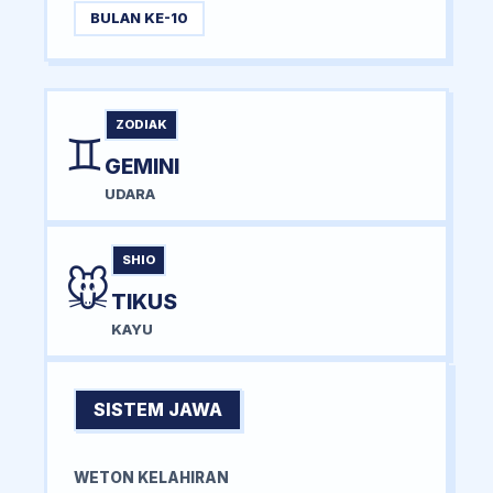
BULAN KE-10
ZODIAK
♊
GEMINI
UDARA
SHIO
🐭
TIKUS
KAYU
SISTEM JAWA
WETON KELAHIRAN